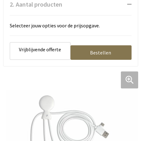
Tassen en Rugzakken
Ondergoed, Sokken en Nachtkleding
2. Aantal producten
Textiel
Hemden en blouses
Selecteer jouw opties voor de prijsopgave.
Verzorging en Wellness
Peuters en Baby's
Vrije tijd en reizen
Sport
Vrijblijvende offerte
Bestellen