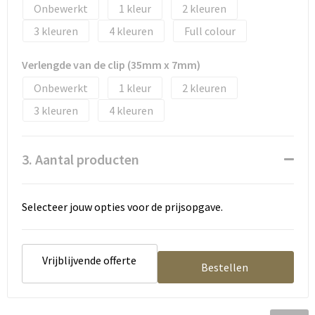
Tassen en Rugzakken
Ondergoed, Sokken en Nachtkleding
Onbewerkt
1
2
3
4
Full colour
Textiel
Hemden en blouses
Verlengde van de clip (35mm x 7mm)
Verzorging en Wellness
Peuters en Baby's
Onbewerkt
1
2
Vrije tijd en reizen
Sport
3
4
3. Aantal producten
Selecteer jouw opties voor de prijsopgave.
Vrijblijvende offerte
Bestellen