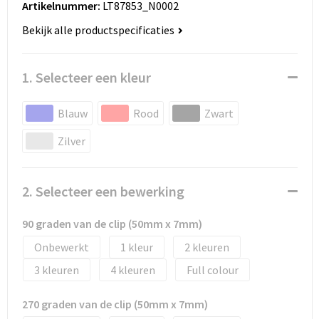
Artikelnummer:
LT87853_N0002
Huis, Tuin en Dier
Bodywarmers en vesten
Eco gifts
Reizen & Recreatie
ICT
Bekijk alle productspecificaties
Kantoor en bureauaccessoires
Broeken, rokken en jurken
Business gift SETS
Sport
Landbouw
1. Selecteer een kleur
Geboorte, kinderen en speelgoed
Dekens, Fleecedekens en Kussens
Scholen & Vereniging
Reizen & recreatie
Blauw
Rood
Zwart
Landbouw
Fluo - Veiligheid
Wellness en zorg
Scholen & Verenigingen
Zilver
Paraplu's en regenkleding
Gebreide truien / Gilets
Zorg & Welzijn
Sport
Petten, hoedjes en mutsen
Handschoenen en Sjaals
Wellness en zorg
2. Selecteer een bewerking
Safety
Jassen
Zakelijke dienstverlening
90 graden van de clip (50mm x 7mm)
Onbewerkt
1
2
Schrijfwaren
Kinderen
3
4
Full colour
Sport en Recreatie
Kledingaccessoires
270 graden van de clip (50mm x 7mm)