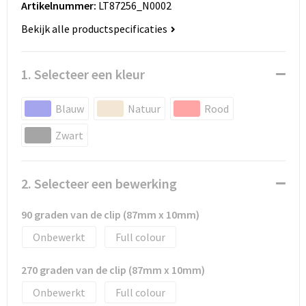
Artikelnummer:
LT87256_N0002
Huis, Tuin en Dier
Bodywarmers en vesten
Eco gifts
Reizen & Recreatie
ICT
Bekijk alle productspecificaties
Kantoor en bureauaccessoires
Broeken, rokken en jurken
Business gift SETS
Sport
Landbouw
1. Selecteer een kleur
Geboorte, kinderen en speelgoed
Dekens, Fleecedekens en Kussens
Scholen & Vereniging
Reizen & recreatie
Blauw
Natuur
Rood
Landbouw
Fluo - Veiligheid
Wellness en zorg
Scholen & Verenigingen
Zwart
Paraplu's en regenkleding
Gebreide truien / Gilets
Zorg & Welzijn
Sport
Petten, hoedjes en mutsen
Handschoenen en Sjaals
Wellness en zorg
2. Selecteer een bewerking
Safety
Jassen
Zakelijke dienstverlening
90 graden van de clip (87mm x 10mm)
Onbewerkt
Full colour
Schrijfwaren
Kinderen
270 graden van de clip (87mm x 10mm)
Sport en Recreatie
Kledingaccessoires
Onbewerkt
Full colour