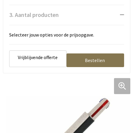
Tassen en Rugzakken
Ondergoed, Sokken en Nachtkleding
3. Aantal producten
Textiel
Hemden en blouses
Verzorging en Wellness
Peuters en Baby's
Selecteer jouw opties voor de prijsopgave.
Vrije tijd en reizen
Sport
Vrijblijvende offerte
Bestellen