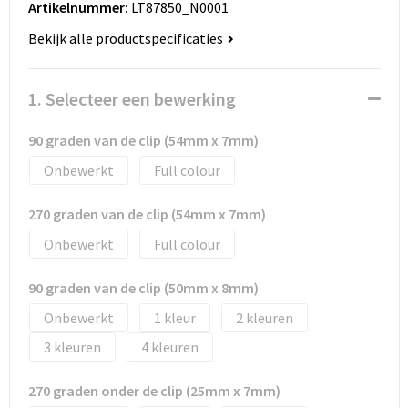
Artikelnummer:
LT87850_N0001
Huis, Tuin en Dier
Bodywarmers en vesten
Eco gifts
Reizen & Recreatie
ICT
Bekijk alle productspecificaties
Kantoor en bureauaccessoires
Broeken, rokken en jurken
Business gift SETS
Sport
Landbouw
1. Selecteer een bewerking
Geboorte, kinderen en speelgoed
Dekens, Fleecedekens en Kussens
Scholen & Vereniging
Reizen & recreatie
90 graden van de clip (54mm x 7mm)
Landbouw
Fluo - Veiligheid
Wellness en zorg
Scholen & Verenigingen
Onbewerkt
Full colour
Paraplu's en regenkleding
Gebreide truien / Gilets
Zorg & Welzijn
Sport
270 graden van de clip (54mm x 7mm)
Petten, hoedjes en mutsen
Handschoenen en Sjaals
Wellness en zorg
Onbewerkt
Full colour
Safety
Jassen
Zakelijke dienstverlening
90 graden van de clip (50mm x 8mm)
Onbewerkt
1
2
Schrijfwaren
Kinderen
3
4
Sport en Recreatie
Kledingaccessoires
270 graden onder de clip (25mm x 7mm)