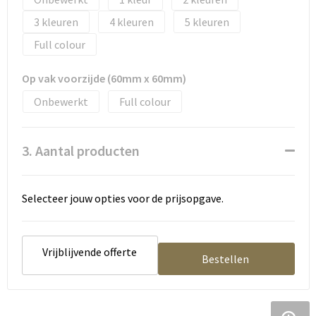
Tassen en Rugzakken
Ondergoed, Sokken en Nachtkleding
3
4
5
Textiel
Hemden en blouses
Full colour
Verzorging en Wellness
Peuters en Baby's
Op vak voorzijde (60mm x 60mm)
Onbewerkt
Full colour
Vrije tijd en reizen
Sport
3. Aantal producten
Selecteer jouw opties voor de prijsopgave.
Vrijblijvende offerte
Bestellen