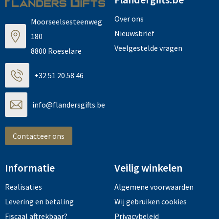
Over ons
Moorseelsesteenweg
Nieuwsbrief
180
Veelgestelde vragen
8800 Roeselare
+32 51 20 58 46
info@flandersgifts.be
Contacteer ons
Informatie
Veilig winkelen
Realisaties
Algemene voorwaarden
Levering en betaling
Wij gebruiken cookies
Fiscaal aftrekbaar?
Privacybeleid