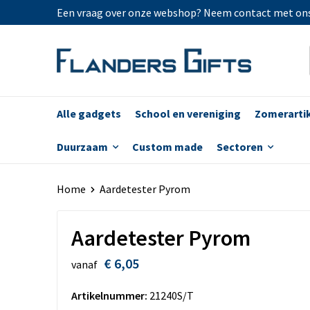
Een vraag over onze webshop? Neem contact met on
Alle gadgets
School en vereniging
Zomerarti
Duurzaam
Custom made
Sectoren
Home
Aardetester Pyrom
Aardetester Pyrom
€ 6,05
vanaf
Artikelnummer:
21240S/T