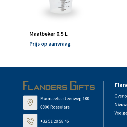
Maatbeker 0.5 L
Prijs op aanvraag
Flan
Over 
Moorseelsesteenweg 180
Nieuw
8800 Roeselare
Veelg
+32 51 20 58 46