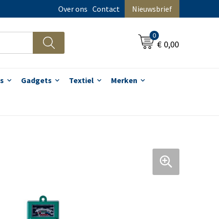
Over ons
Contact
Nieuwsbrief
0
€ 0,00
s
Gadgets
Textiel
Merken