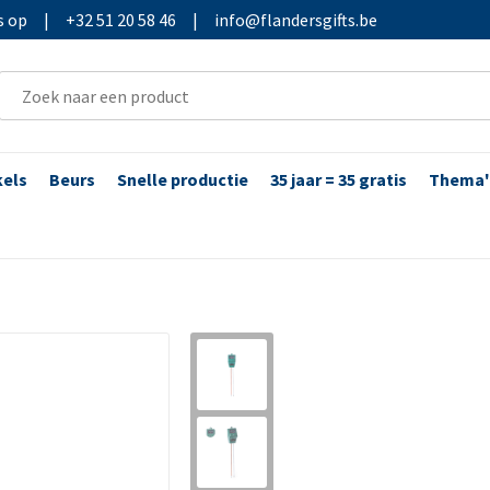
s op
|
+32 51 20 58 46
|
info@flandersgifts.be
kels
Beurs
Snelle productie
35 jaar = 35 gratis
Thema'