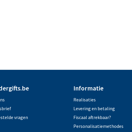
dergifts.be
Informatie
ons
Realisaties
sbrief
Levering en betaling
estelde vragen
Fiscaal aftrekbaar?
Personalisatiemethodes