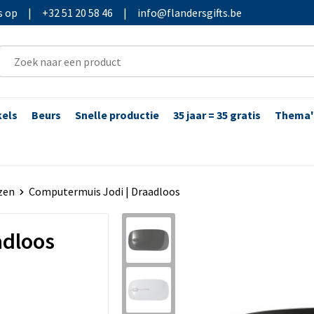
s op
|
+32 51 20 58 46
|
info@flandersgifts.be
kels
Beurs
Snelle productie
35 jaar = 35 gratis
Thema'
zen
Computermuis Jodi | Draadloos
adloos