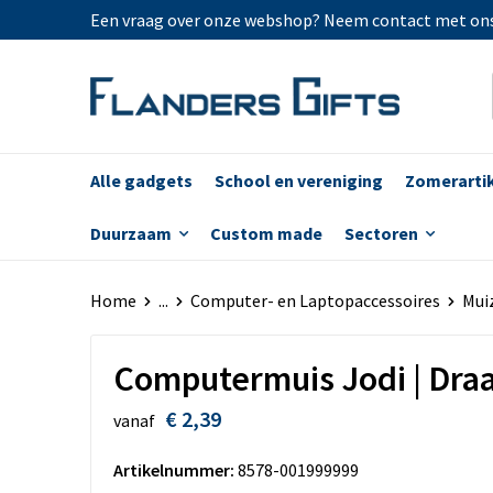
Een vraag over onze webshop? Neem contact met on
Alle gadgets
School en vereniging
Zomerarti
Duurzaam
Custom made
Sectoren
Home
...
Computer- en Laptopaccessoires
Mui
Computermuis Jodi | Dra
€ 2,39
vanaf
Artikelnummer:
8578-001999999