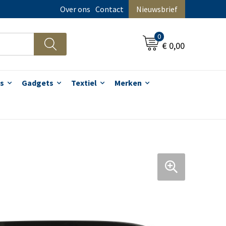
Over ons
Contact
Nieuwsbrief
0
€ 0,00
s
Gadgets
Textiel
Merken