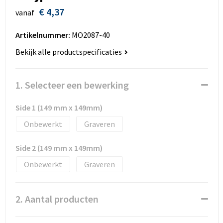
Huis, Tuin en Dier
Bodywarmers en vesten
Eco gifts
Reizen & Recreatie
ICT
€ 4,37
vanaf
Kantoor en bureauaccessoires
Broeken, rokken en jurken
Business gift SETS
Sport
Landbouw
Artikelnummer:
MO2087-40
Bekijk alle productspecificaties
Geboorte, kinderen en speelgoed
Dekens, Fleecedekens en Kussens
Scholen & Vereniging
Reizen & recreatie
Landbouw
Fluo - Veiligheid
Wellness en zorg
Scholen & Verenigingen
1. Selecteer een bewerking
Paraplu's en regenkleding
Gebreide truien / Gilets
Zorg & Welzijn
Sport
Side 1 (149 mm x 149mm)
Onbewerkt
Graveren
Petten, hoedjes en mutsen
Handschoenen en Sjaals
Wellness en zorg
Side 2 (149 mm x 149mm)
Safety
Jassen
Zakelijke dienstverlening
Onbewerkt
Graveren
Schrijfwaren
Kinderen
2. Aantal producten
Sport en Recreatie
Kledingaccessoires