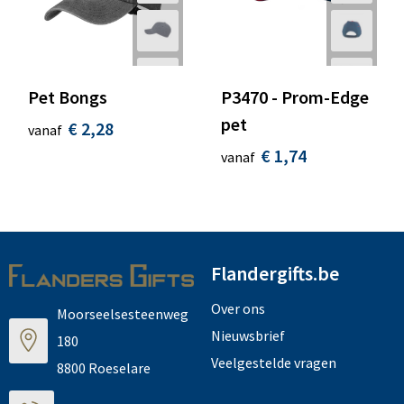
Pet Bongs
P3470 - Prom-Edge
pet
€ 2,28
vanaf
€ 1,74
vanaf
Flandergifts.be
Over ons
Moorseelsesteenweg
Nieuwsbrief
180
Veelgestelde vragen
8800 Roeselare