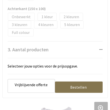
Tassen en Rugzakken
Ondergoed, Sokken en Nachtkleding
Achterkant (150 x 100)
Textiel
Hemden en blouses
Onbewerkt
1
2
3
4
5
Verzorging en Wellness
Peuters en Baby's
Full colour
Vrije tijd en reizen
Sport
3. Aantal producten
Selecteer jouw opties voor de prijsopgave.
Vrijblijvende offerte
Bestellen