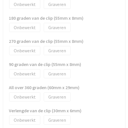
Tassen en Rugzakken
Ondergoed, Sokken en Nachtkleding
Onbewerkt
Graveren
Textiel
Hemden en blouses
180 graden van de clip (55mm x 8mm)
Onbewerkt
Graveren
Verzorging en Wellness
Peuters en Baby's
270 graden van de clip (55mm x 8mm)
Vrije tijd en reizen
Sport
Onbewerkt
Graveren
90 graden van de clip (55mm x 8mm)
Onbewerkt
Graveren
All over 360 graden (60mm x 29mm)
Onbewerkt
Graveren
Verlengde van de clip (30mm x 6mm)
Onbewerkt
Graveren