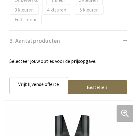
Onbewerkt
1
2
Tassen en Rugzakken
Ondergoed, Sokken en Nachtkleding
3
4
5
Textiel
Hemden en blouses
Full colour
Verzorging en Wellness
Peuters en Baby's
3. Aantal producten
Vrije tijd en reizen
Sport
Selecteer jouw opties voor de prijsopgave.
Vrijblijvende offerte
Bestellen