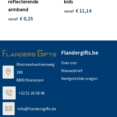
reflecterende
kids
armband
€ 11,14
vanaf
€ 0,25
vanaf
Flandergifts.be
Over ons
Moorseelsesteenweg
Nieuwsbrief
180
Veelgestelde vragen
8800 Roeselare
+32 51 20 58 46
info@flandersgifts.be