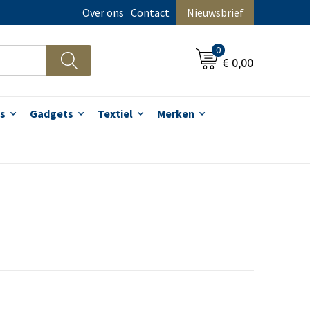
Over ons
Contact
Nieuwsbrief
0
€ 0,00
s
Gadgets
Textiel
Merken