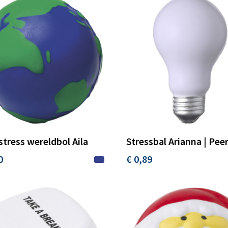
stress wereldbol Aila
Stressbal Arianna | Pe
0
€ 0,89