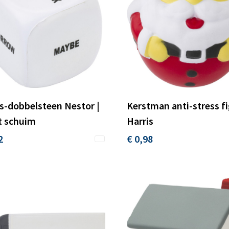
s-dobbelsteen Nestor |
Kerstman anti-stress f
t schuim
Harris
2
€ 0,98