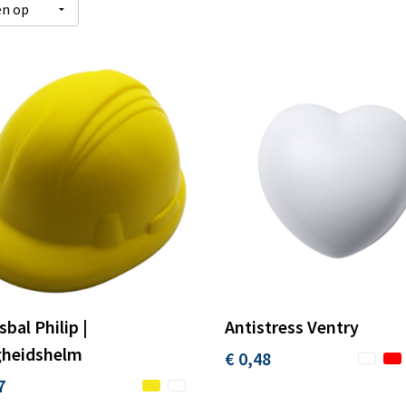
sbal Philip |
Antistress Ventry
gheidshelm
€ 0,48
7