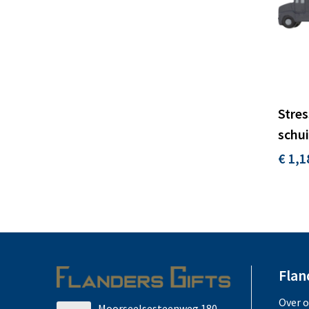
Stres
schu
€ 1,1
Flan
Over 
Moorseelsesteenweg 180