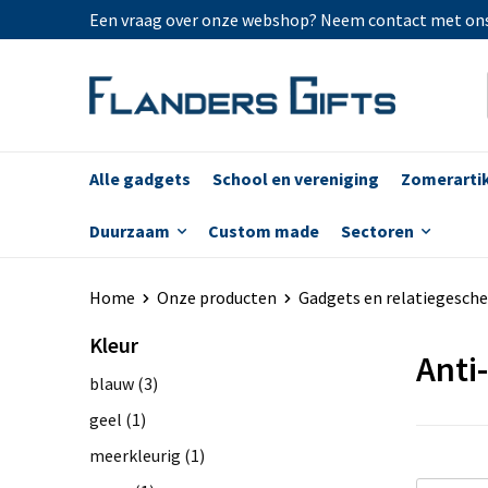
Een vraag over onze webshop? Neem contact met on
Alle gadgets
School en vereniging
Zomerarti
Duurzaam
Custom made
Sectoren
Home
Onze producten
Gadgets en relatiegesch
Kleur
Anti
blauw
(3)
geel
(1)
meerkleurig
(1)