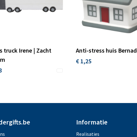
s truck Irene | Zacht
Anti-stress huis Berna
im
€ 1,25
8
dergifts.be
Informatie
ons
Realisaties