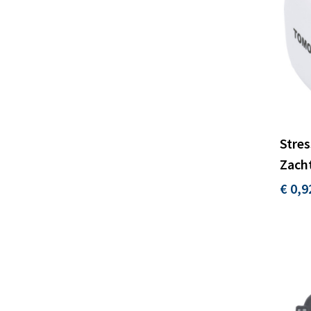
Stres
Zach
€ 0,9