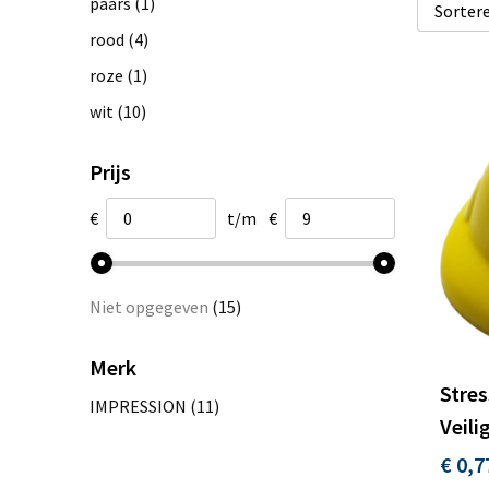
paars
(1)
rood
(4)
roze
(1)
wit
(10)
Prijs
€
t/m
€
Niet opgegeven
(15)
Merk
Stres
IMPRESSION
(11)
Veili
€ 0,7