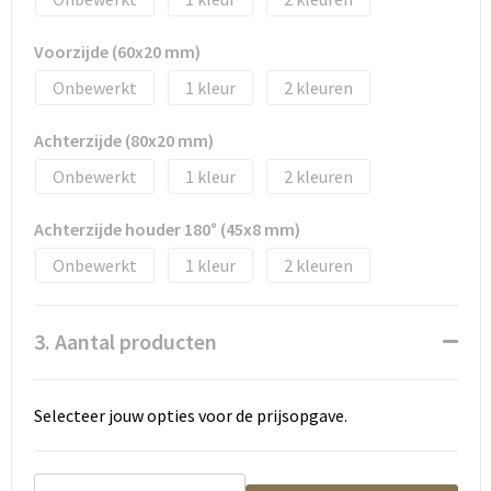
Tassen en Rugzakken
Ondergoed, Sokken en Nachtkleding
Voorzijde (60x20 mm)
Textiel
Hemden en blouses
Onbewerkt
1
2
Verzorging en Wellness
Peuters en Baby's
Achterzijde (80x20 mm)
Vrije tijd en reizen
Sport
Onbewerkt
1
2
Achterzijde houder 180° (45x8 mm)
Onbewerkt
1
2
3. Aantal producten
Selecteer jouw opties voor de prijsopgave.