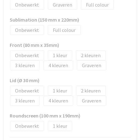
Tassen en Rugzakken
Ondergoed, Sokken en Nachtkleding
Onbewerkt
Graveren
Full colour
Textiel
Hemden en blouses
Sublimation (150 mm x 220mm)
Onbewerkt
Full colour
Verzorging en Wellness
Peuters en Baby's
Front (80 mm x 35mm)
Vrije tijd en reizen
Sport
Onbewerkt
1
2
3
4
Graveren
Lid (Ø 30 mm)
Onbewerkt
1
2
3
4
Graveren
Roundscreen (100 mm x 190mm)
Onbewerkt
1