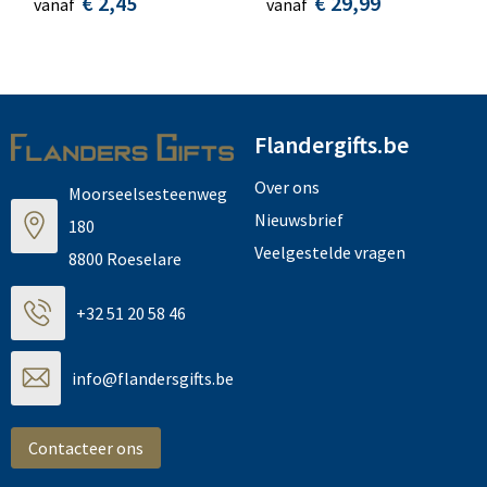
€ 2,45
€ 29,99
vanaf
vanaf
Flandergifts.be
Over ons
Moorseelsesteenweg
Nieuwsbrief
180
Veelgestelde vragen
8800 Roeselare
+32 51 20 58 46
info@flandersgifts.be
Contacteer ons