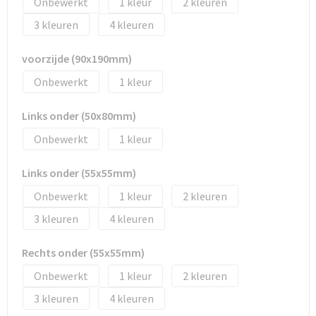
Onbewerkt
1
2
Tassen en Rugzakken
Ondergoed, Sokken en Nachtkleding
3
4
Textiel
Hemden en blouses
voorzijde (90x190mm)
Verzorging en Wellness
Peuters en Baby's
Onbewerkt
1
Vrije tijd en reizen
Sport
Links onder (50x80mm)
Onbewerkt
1
Links onder (55x55mm)
Onbewerkt
1
2
3
4
Rechts onder (55x55mm)
Onbewerkt
1
2
3
4