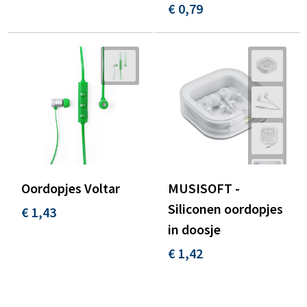
€ 0,79
Tassen en Rugzakken
Ondergoed, Sokken en Nachtkleding
Textiel
Hemden en blouses
Verzorging en Wellness
Peuters en Baby's
Vrije tijd en reizen
Sport
Oordopjes Voltar
MUSISOFT -
Siliconen oordopjes
€ 1,43
in doosje
€ 1,42