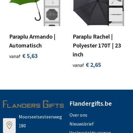
Paraplu Armando |
Paraplu Rachel |
Automatisch
Polyester 170T | 23
inch
€ 5,63
vanaf
€ 2,65
vanaf
Flandergifts.be
Over ons
Moorseelsesteenweg
Nieuwsbrief
180
Veelgestelde vragen