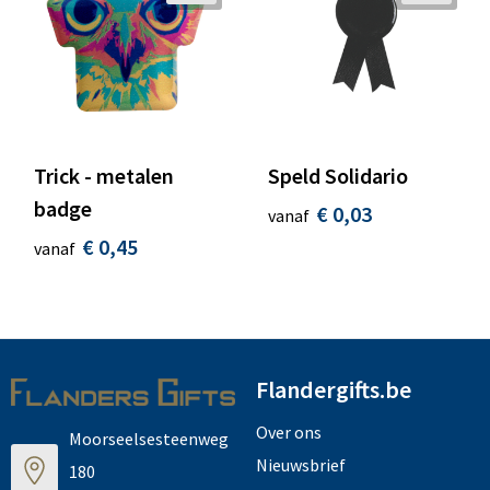
Trick - metalen
Speld Solidario
badge
€ 0,03
vanaf
€ 0,45
vanaf
Flandergifts.be
Over ons
Moorseelsesteenweg
Nieuwsbrief
180