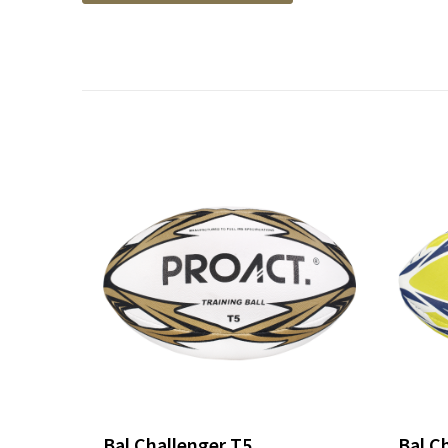
Bal Challenger T5
Bal C