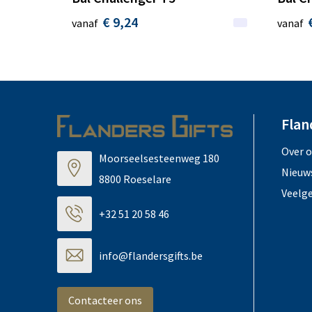
€ 9,24
vanaf
vanaf
Flan
Over 
Moorseelsesteenweg 180
Nieuw
8800 Roeselare
Veelg
+32 51 20 58 46
info@flandersgifts.be
Contacteer ons