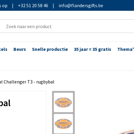
s op
|
+32 51 20 58 46
|
info@flandersgifts.be
kels
Beurs
Snelle productie
35 jaar = 35 gratis
Thema'
l Challenger T3 - rugbybal
bal