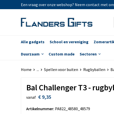
Een vraag over onze webshop? Neem contact met on
Alle gadgets
School en vereniging
Zomerarti
Duurzaam
Custom made
Sectoren
Home
...
Spellen voor buiten
Rugbyballen
Ba
Bal Challenger T3 - rugby
€ 9,35
vanaf
Artikelnummer:
PA822_48580_48579