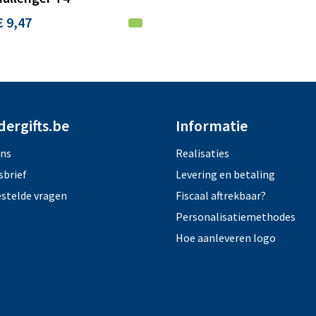
€ 9,47
dergifts.be
Informatie
ons
Realisaties
sbrief
Levering en betaling
estelde vragen
Fiscaal aftrekbaar?
Personalisatiemethodes
Hoe aanleveren logo