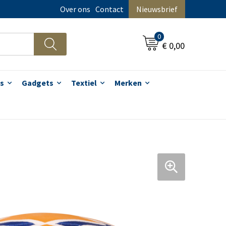
Over ons
Contact
Nieuwsbrief
0
€ 0,00
s
Gadgets
Textiel
Merken