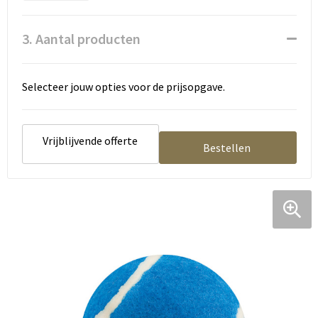
Tassen en Rugzakken
Ondergoed, Sokken en Nachtkleding
3. Aantal producten
Textiel
Hemden en blouses
Verzorging en Wellness
Peuters en Baby's
Selecteer jouw opties voor de prijsopgave.
Vrije tijd en reizen
Sport
Vrijblijvende offerte
Bestellen