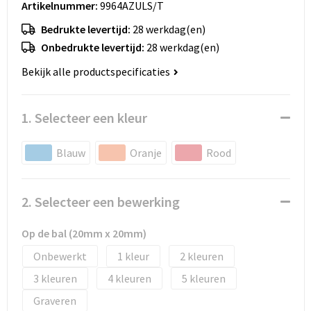
Artikelnummer:
9964AZULS/T
Huis, Tuin en Dier
Bodywarmers en vesten
Eco gifts
Reizen & Recreatie
ICT
Bedrukte levertijd:
28 werkdag(en)
Kantoor en bureauaccessoires
Broeken, rokken en jurken
Business gift SETS
Sport
Landbouw
Onbedrukte levertijd:
28 werkdag(en)
Bekijk alle productspecificaties
Geboorte, kinderen en speelgoed
Dekens, Fleecedekens en Kussens
Scholen & Vereniging
Reizen & recreatie
Landbouw
Fluo - Veiligheid
Wellness en zorg
Scholen & Verenigingen
1. Selecteer een kleur
Paraplu's en regenkleding
Gebreide truien / Gilets
Zorg & Welzijn
Sport
Blauw
Oranje
Rood
Petten, hoedjes en mutsen
Handschoenen en Sjaals
Wellness en zorg
2. Selecteer een bewerking
Safety
Jassen
Zakelijke dienstverlening
Op de bal (20mm x 20mm)
Schrijfwaren
Kinderen
Onbewerkt
1
2
3
4
5
Sport en Recreatie
Kledingaccessoires
Graveren