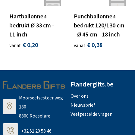
Hartballonnen
Punchballonnen
bedrukt Ø 33 cm -
bedrukt 120/130 cm
11 inch
- Ø 45 cm - 18 inch
€ 0,20
€ 0,38
vanaf
vanaf
Flandergifts.be
Over ons
Moorseelsesteenweg
Nieuwsbrief
180
Veelgestelde vragen
8800 Roeselare
+32 51 20 58 46