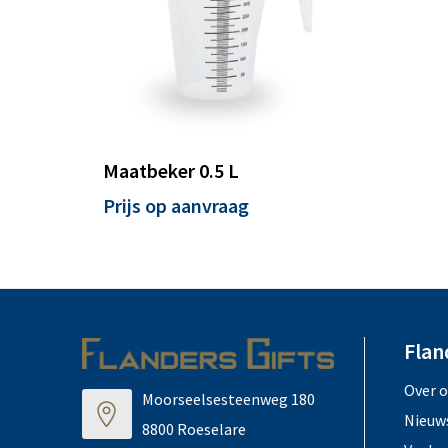
Maatbeker 0.5 L
Prijs op aanvraag
Flan
Over 
Moorseelsesteenweg 180
Nieuw
8800 Roeselare