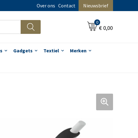
Over ons
Contact
Nieuwsbrief
0
€ 0,00
s
Gadgets
Textiel
Merken