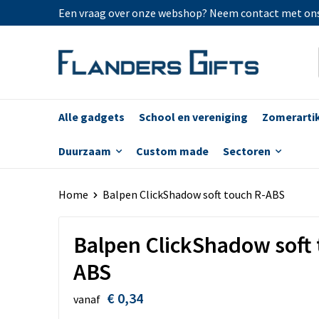
Een vraag over onze webshop? Neem contact met on
Alle gadgets
School en vereniging
Zomerarti
Duurzaam
Custom made
Sectoren
Home
Balpen ClickShadow soft touch R-ABS
Balpen ClickShadow soft 
ABS
€ 0,34
vanaf