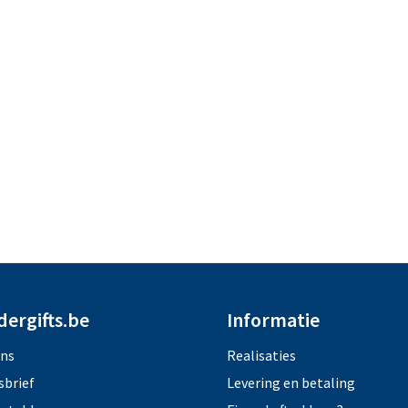
dergifts.be
Informatie
ons
Realisaties
sbrief
Levering en betaling