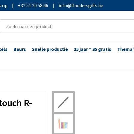
s op
|
+32 51 20 58 46
|
info@flandersgifts.be
kels
Beurs
Snelle productie
35 jaar = 35 gratis
Thema'
touch R-