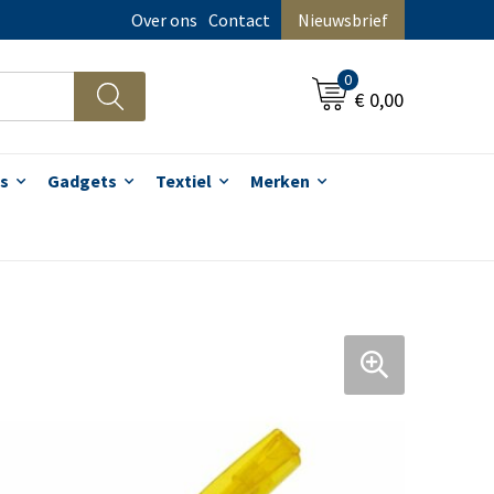
Over ons
Contact
Nieuwsbrief
0
€ 0,00
s
Gadgets
Textiel
Merken