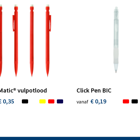
Matic® vulpotlood
Click Pen BIC
€ 0,35
€ 0,19
vanaf