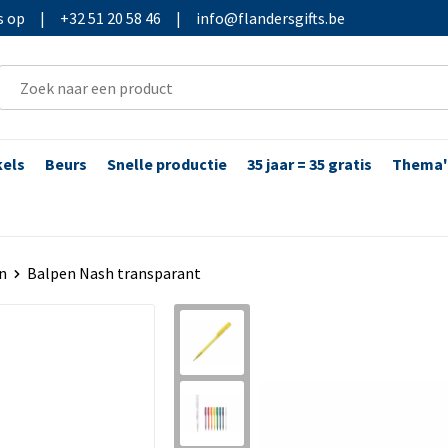
s op
|
+32 51 20 58 46
|
info@flandersgifts.be
kels
Beurs
Snelle productie
35 jaar = 35 gratis
Thema'
n
Balpen Nash transparant