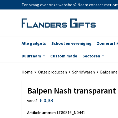
Een vraag over onze webshop? Neem contact met on
Alle gadgets
School en vereniging
Zomerarti
Duurzaam
Custom made
Sectoren
Home
Onze producten
Schrijfwaren
Balpenne
Balpen Nash transparant
€ 0,33
vanaf
Artikelnummer:
LT80816_N0441