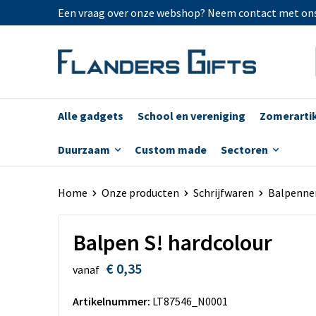
Een vraag over onze webshop? Neem contact met on
Alle gadgets
School en vereniging
Zomerarti
Duurzaam
Custom made
Sectoren
Home
Onze producten
Schrijfwaren
Balpenne
Balpen S! hardcolour
€ 0,35
vanaf
Artikelnummer:
LT87546_N0001