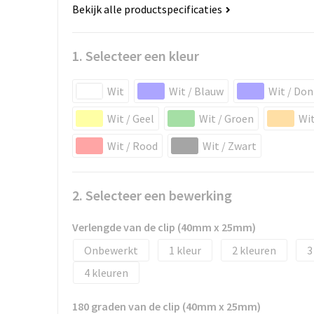
Bekijk alle productspecificaties
1. Selecteer een kleur
Wit
Wit / Blauw
Wit / Do
Wit / Geel
Wit / Groen
Wit
Wit / Rood
Wit / Zwart
2. Selecteer een bewerking
Verlengde van de clip (40mm x 25mm)
Onbewerkt
1
2
3
4
180 graden van de clip (40mm x 25mm)