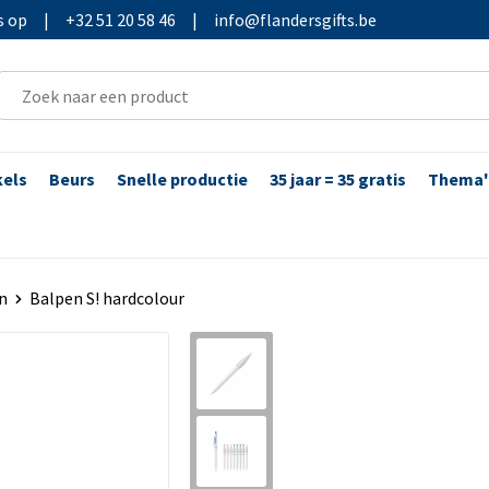
s op
|
+32 51 20 58 46
|
info@flandersgifts.be
kels
Beurs
Snelle productie
35 jaar = 35 gratis
Thema'
n
Balpen S! hardcolour