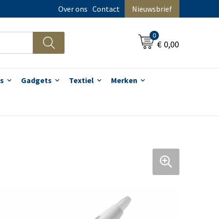
Over ons
Contact
Nieuwsbrief
0
€ 0,00
s
Gadgets
Textiel
Merken