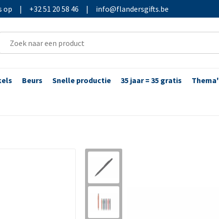
s op
|
+32 51 20 58 46
|
info@flandersgifts.be
kels
Beurs
Snelle productie
35 jaar = 35 gratis
Thema'