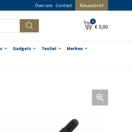
Over ons
Contact
Nieuwsbrief
0
€ 0,00
s
Gadgets
Textiel
Merken