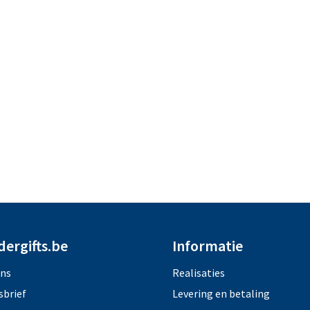
dergifts.be
Informatie
ons
Realisaties
sbrief
Levering en betaling