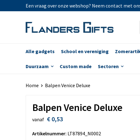
Een vraag over onze webshop? Neem contact met on
Alle gadgets
School en vereniging
Zomerarti
Duurzaam
Custom made
Sectoren
Home
Balpen Venice Deluxe
Balpen Venice Deluxe
€ 0,53
vanaf
Artikelnummer:
LT87894_N0002