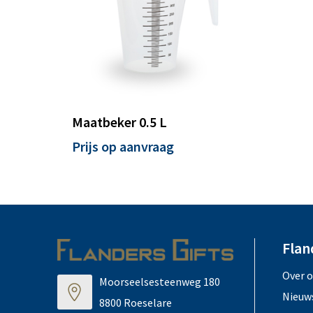
Maatbeker 0.5 L
Prijs op aanvraag
Flan
Over 
Moorseelsesteenweg 180
Nieuw
8800 Roeselare