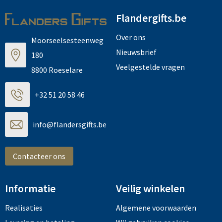
Flandergifts.be
Over ons
Moorseelsesteenweg
Nieuwsbrief
180
Veelgestelde vragen
8800 Roeselare
+32 51 20 58 46
info@flandersgifts.be
Contacteer ons
Informatie
Veilig winkelen
Realisaties
Algemene voorwaarden