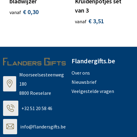
bladwijzer
Kruidenpotjes set
van 3
€ 0,30
vanaf
€ 3,51
vanaf
Flandergifts.be
Over ons
Moorseelsesteenweg
Nieuwsbrief
180
Veelgestelde vragen
8800 Roeselare
+32 51 20 58 46
info@flandersgifts.be