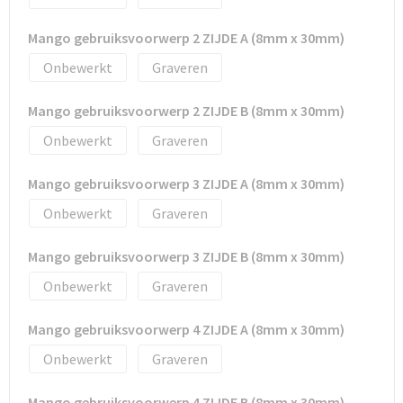
Tassen en Rugzakken
Ondergoed, Sokken en Nachtkleding
Mango gebruiksvoorwerp 2 ZIJDE A (8mm x 30mm)
Textiel
Hemden en blouses
Onbewerkt
Graveren
Verzorging en Wellness
Peuters en Baby's
Mango gebruiksvoorwerp 2 ZIJDE B (8mm x 30mm)
Onbewerkt
Graveren
Vrije tijd en reizen
Sport
Mango gebruiksvoorwerp 3 ZIJDE A (8mm x 30mm)
Onbewerkt
Graveren
Mango gebruiksvoorwerp 3 ZIJDE B (8mm x 30mm)
Onbewerkt
Graveren
Mango gebruiksvoorwerp 4 ZIJDE A (8mm x 30mm)
Onbewerkt
Graveren
Mango gebruiksvoorwerp 4 ZIJDE B (8mm x 30mm)