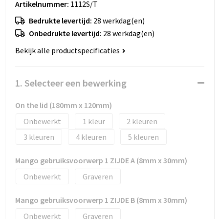
Artikelnummer:
1112S/T
Huis, Tuin en Dier
Bodywarmers en vesten
Eco gifts
Reizen & Recreatie
ICT
Bedrukte levertijd:
28 werkdag(en)
Kantoor en bureauaccessoires
Broeken, rokken en jurken
Business gift SETS
Sport
Landbouw
Onbedrukte levertijd:
28 werkdag(en)
Bekijk alle productspecificaties
Geboorte, kinderen en speelgoed
Dekens, Fleecedekens en Kussens
Scholen & Vereniging
Reizen & recreatie
Landbouw
Fluo - Veiligheid
Wellness en zorg
Scholen & Verenigingen
1. Selecteer een bewerking
Paraplu's en regenkleding
Gebreide truien / Gilets
Zorg & Welzijn
Sport
On the lid (180mm x 120mm)
Onbewerkt
1
2
Petten, hoedjes en mutsen
Handschoenen en Sjaals
Wellness en zorg
3
4
5
Safety
Jassen
Zakelijke dienstverlening
Mango gebruiksvoorwerp 1 ZIJDE A (8mm x 30mm)
Schrijfwaren
Kinderen
Onbewerkt
Graveren
Sport en Recreatie
Kledingaccessoires
Mango gebruiksvoorwerp 1 ZIJDE B (8mm x 30mm)
Onbewerkt
Graveren