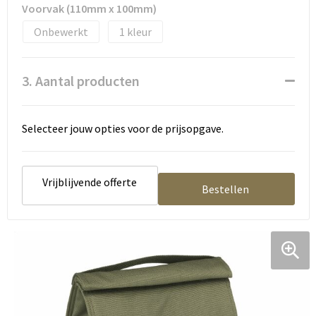
Tassen en Rugzakken
Ondergoed, Sokken en Nachtkleding
Voorvak (110mm x 100mm)
Onbewerkt
1
Textiel
Hemden en blouses
Verzorging en Wellness
Peuters en Baby's
3. Aantal producten
Vrije tijd en reizen
Sport
Selecteer jouw opties voor de prijsopgave.
Vrijblijvende offerte
Bestellen