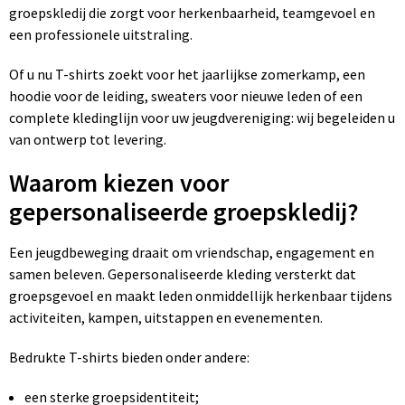
groepskledij die zorgt voor herkenbaarheid, teamgevoel en
Huis, Tuin en Dier
Bodywarmers en vesten
Eco gifts
Reizen & Recreatie
ICT
een professionele uitstraling.
Kantoor en bureauaccessoires
Broeken, rokken en jurken
Business gift SETS
Sport
Landbouw
Of u nu T-shirts zoekt voor het jaarlijkse zomerkamp, een
hoodie voor de leiding, sweaters voor nieuwe leden of een
Geboorte, kinderen en speelgoed
Dekens, Fleecedekens en Kussens
Scholen & Vereniging
Reizen & recreatie
complete kledinglijn voor uw jeugdvereniging: wij begeleiden u
van ontwerp tot levering.
Landbouw
Fluo - Veiligheid
Wellness en zorg
Scholen & Verenigingen
Waarom kiezen voor
Paraplu's en regenkleding
Gebreide truien / Gilets
Zorg & Welzijn
Sport
gepersonaliseerde groepskledij?
Petten, hoedjes en mutsen
Handschoenen en Sjaals
Wellness en zorg
Een jeugdbeweging draait om vriendschap, engagement en
samen beleven. Gepersonaliseerde kleding versterkt dat
Safety
Jassen
Zakelijke dienstverlening
groepsgevoel en maakt leden onmiddellijk herkenbaar tijdens
activiteiten, kampen, uitstappen en evenementen.
Schrijfwaren
Kinderen
Bedrukte T-shirts bieden onder andere:
Sport en Recreatie
Kledingaccessoires
een sterke groepsidentiteit;