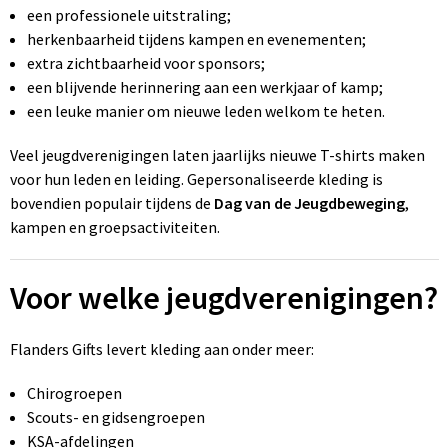
Tassen en Rugzakken
Ondergoed, Sokken en Nachtkleding
een professionele uitstraling;
herkenbaarheid tijdens kampen en evenementen;
Textiel
Hemden en blouses
extra zichtbaarheid voor sponsors;
een blijvende herinnering aan een werkjaar of kamp;
Verzorging en Wellness
Peuters en Baby's
een leuke manier om nieuwe leden welkom te heten.
Veel jeugdverenigingen laten jaarlijks nieuwe T-shirts maken
Vrije tijd en reizen
Sport
voor hun leden en leiding. Gepersonaliseerde kleding is
bovendien populair tijdens de
Dag van de Jeugdbeweging
,
kampen en groepsactiviteiten.
Voor welke jeugdverenigingen?
Flanders Gifts levert kleding aan onder meer:
Chirogroepen
Scouts- en gidsengroepen
KSA-afdelingen