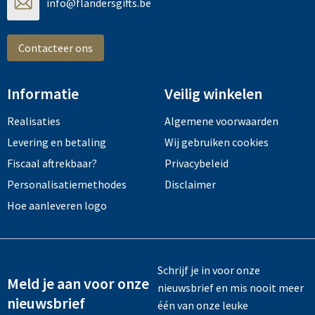
info@flandersgifts.be
Tassen en Rugzakken
Ondergoed, Sokken en Nachtkleding
Textiel
Hemden en blouses
Contacteer ons
Verzorging en Wellness
Peuters en Baby's
Informatie
Veilig winkelen
Vrije tijd en reizen
Sport
Realisaties
Algemene voorwaarden
Levering en betaling
Wij gebruiken cookies
Fiscaal aftrekbaar?
Privacybeleid
Personalisatiemethodes
Disclaimer
Hoe aanleveren logo
Schrijf je in voor onze
Meld je aan voor onze
nieuwsbrief en mis nooit meer
nieuwsbrief
één van onze leuke