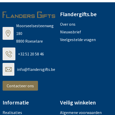
Flandergifts.be
Over ons
Moorseelsesteenweg
Nieuwsbrief
180
Veelgestelde vragen
8800 Roeselare
+32 51 20 58 46
info@flandersgifts.be
Contacteer ons
Informatie
Veilig winkelen
Realisaties
Algemene voorwaarden