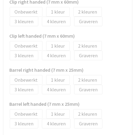
Clip right handed (7 mm x 60mm)
Tassen en Rugzakken
Ondergoed, Sokken en Nachtkleding
Onbewerkt
1
2
Textiel
Hemden en blouses
3
4
Graveren
Verzorging en Wellness
Peuters en Baby's
Clip left handed (7 mm x 60mm)
Onbewerkt
1
2
Vrije tijd en reizen
Sport
3
4
Graveren
Barrel right handed (7 mm x 25mm)
Onbewerkt
1
2
3
4
Graveren
Barrel left handed (7 mm x 25mm)
Onbewerkt
1
2
3
4
Graveren