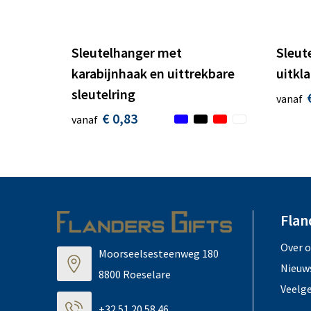
Sleutelhanger met
Sleut
karabijnhaak en uittrekbare
uitkl
sleutelring
vanaf
€ 0,83
vanaf
Flan
Over 
Moorseelsesteenweg 180
Nieuw
8800 Roeselare
Veelg
+32 51 20 58 46