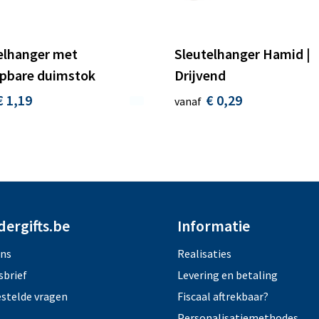
elhanger met
Sleutelhanger Hamid |
apbare duimstok
Drijvend
€ 1,19
€ 0,29
vanaf
dergifts.be
Informatie
ons
Realisaties
sbrief
Levering en betaling
estelde vragen
Fiscaal aftrekbaar?
Personalisatiemethodes