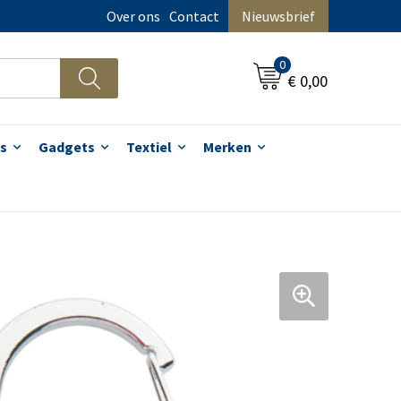
Over ons
Contact
Nieuwsbrief
0
€ 0,00
s
Gadgets
Textiel
Merken