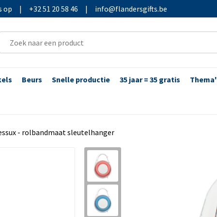
s op
|
+32 51 20 58 46
|
info@flandersgifts.be
kels
Beurs
Snelle productie
35 jaar = 35 gratis
Thema'
essux - rolbandmaat sleutelhanger