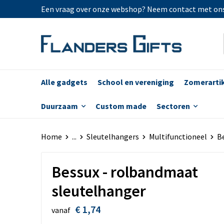
Een vraag over onze webshop? Neem contact met on
Alle gadgets
School en vereniging
Zomerarti
Duurzaam
Custom made
Sectoren
Home
...
Sleutelhangers
Multifunctioneel
B
Bessux - rolbandmaat
sleutelhanger
€ 1,74
vanaf