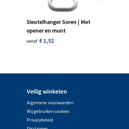
Sleutelhanger Soren | Met
opener en munt
€ 1,52
vanaf
Veilig winkelen
Algemene voorwaarden
Wij gebruiken cookies
Privacybeleid
Disclaimer