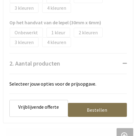
Tassen en Rugzakken
Ondergoed, Sokken en Nachtkleding
3
4
Textiel
Hemden en blouses
Op het handvat van de lepel (30mm x 6mm)
Onbewerkt
1
2
Verzorging en Wellness
Peuters en Baby's
3
4
Vrije tijd en reizen
Sport
2. Aantal producten
Selecteer jouw opties voor de prijsopgave.
Vrijblijvende offerte
Bestellen