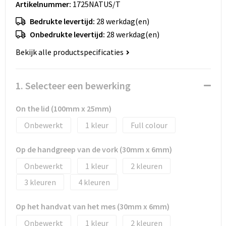
Artikelnummer:
1725NATUS/T
Huis, Tuin en Dier
Bodywarmers en vesten
Eco gifts
Reizen & Recreatie
ICT
Bedrukte levertijd:
28 werkdag(en)
Kantoor en bureauaccessoires
Broeken, rokken en jurken
Business gift SETS
Sport
Landbouw
Onbedrukte levertijd:
28 werkdag(en)
Bekijk alle productspecificaties
Geboorte, kinderen en speelgoed
Dekens, Fleecedekens en Kussens
Scholen & Vereniging
Reizen & recreatie
Landbouw
Fluo - Veiligheid
Wellness en zorg
Scholen & Verenigingen
1. Selecteer een bewerking
Paraplu's en regenkleding
Gebreide truien / Gilets
Zorg & Welzijn
Sport
On the lid (100mm x 25mm)
Onbewerkt
1
Full colour
Petten, hoedjes en mutsen
Handschoenen en Sjaals
Wellness en zorg
Op de handgreep van de vork (30mm x 6mm)
Safety
Jassen
Zakelijke dienstverlening
Onbewerkt
1
2
Schrijfwaren
Kinderen
3
4
Sport en Recreatie
Kledingaccessoires
Op het handvat van het mes (30mm x 6mm)
Onbewerkt
1
2