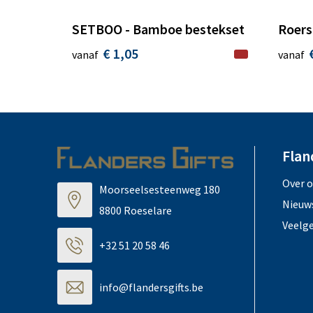
SETBOO - Bamboe bestekset
Roers
€ 1,05
vanaf
vanaf
Flan
Over 
Moorseelsesteenweg 180
Nieuw
8800 Roeselare
Veelg
+32 51 20 58 46
info@flandersgifts.be