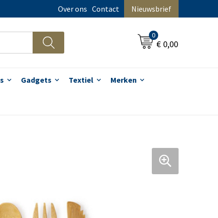
Over ons
Contact
Nieuwsbrief
0
€ 0,00
s
Gadgets
Textiel
Merken