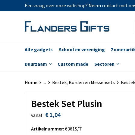
Een vraag over onze webshop? Neem contact met on
Alle gadgets
School en vereniging
Zomerarti
Duurzaam
Custom made
Sectoren
Home
...
Bestek, Borden en Messensets
Beste
Bestek Set Plusin
€ 1,04
vanaf
Artikelnummer:
6361S/T