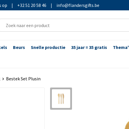
s op
|
+32 51 20 58 46
|
info@flandersgifts.be
kels
Beurs
Snelle productie
35 jaar = 35 gratis
Thema'
k
Bestek Set Plusin