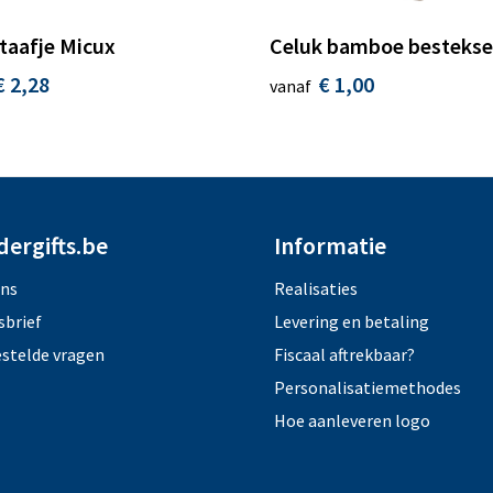
taafje Micux
Celuk bamboe bestekse
€ 2,28
€ 1,00
vanaf
dergifts.be
Informatie
ons
Realisaties
sbrief
Levering en betaling
estelde vragen
Fiscaal aftrekbaar?
Personalisatiemethodes
Hoe aanleveren logo