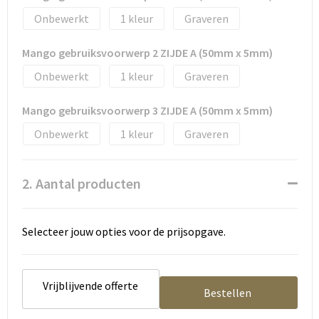
Tassen en Rugzakken
Ondergoed, Sokken en Nachtkleding
Onbewerkt
1
Graveren
Textiel
Hemden en blouses
Mango gebruiksvoorwerp 2 ZIJDE A (50mm x 5mm)
Onbewerkt
1
Graveren
Verzorging en Wellness
Peuters en Baby's
Mango gebruiksvoorwerp 3 ZIJDE A (50mm x 5mm)
Vrije tijd en reizen
Sport
Onbewerkt
1
Graveren
2. Aantal producten
Selecteer jouw opties voor de prijsopgave.
Vrijblijvende offerte
Bestellen