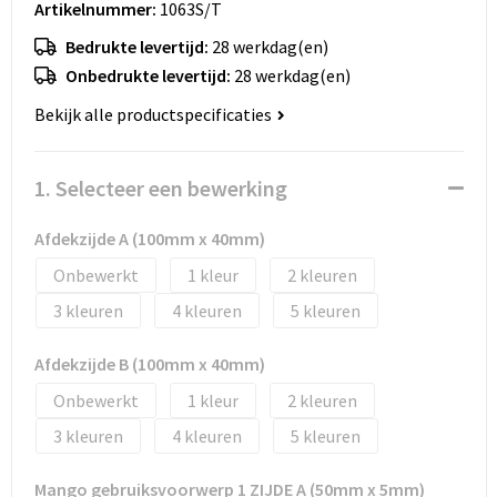
Artikelnummer:
1063S/T
Huis, Tuin en Dier
Bodywarmers en vesten
Eco gifts
Reizen & Recreatie
ICT
Bedrukte levertijd:
28 werkdag(en)
Kantoor en bureauaccessoires
Broeken, rokken en jurken
Business gift SETS
Sport
Landbouw
Onbedrukte levertijd:
28 werkdag(en)
Bekijk alle productspecificaties
Geboorte, kinderen en speelgoed
Dekens, Fleecedekens en Kussens
Scholen & Vereniging
Reizen & recreatie
Landbouw
Fluo - Veiligheid
Wellness en zorg
Scholen & Verenigingen
1. Selecteer een bewerking
Paraplu's en regenkleding
Gebreide truien / Gilets
Zorg & Welzijn
Sport
Afdekzijde A (100mm x 40mm)
Onbewerkt
1
2
Petten, hoedjes en mutsen
Handschoenen en Sjaals
Wellness en zorg
3
4
5
Safety
Jassen
Zakelijke dienstverlening
Afdekzijde B (100mm x 40mm)
Schrijfwaren
Kinderen
Onbewerkt
1
2
3
4
5
Sport en Recreatie
Kledingaccessoires
Mango gebruiksvoorwerp 1 ZIJDE A (50mm x 5mm)