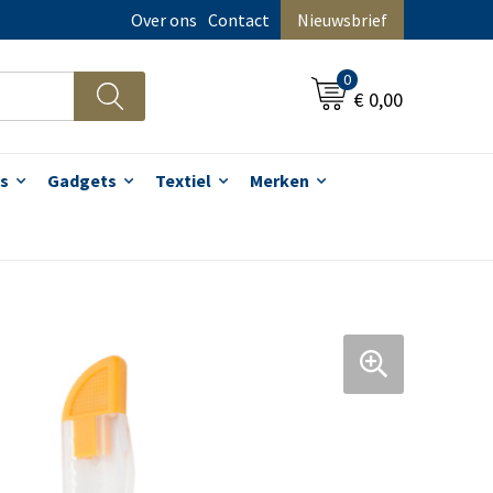
Over ons
Contact
Nieuwsbrief
0
€ 0,00
s
Gadgets
Textiel
Merken