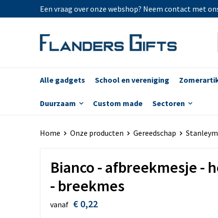
Een vraag over onze webshop? Neem contact met on
Alle gadgets
School en vereniging
Zomerarti
Duurzaam
Custom made
Sectoren
Home
Onze producten
Gereedschap
Stanleym
Bianco - afbreekmesje -
- breekmes
€ 0,22
vanaf