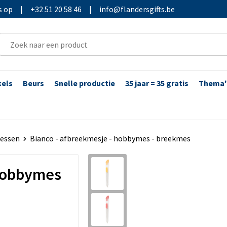
s op
|
+32 51 20 58 46
|
info@flandersgifts.be
kels
Beurs
Snelle productie
35 jaar = 35 gratis
Thema'
essen
Bianco - afbreekmesje - hobbymes - breekmes
 hobbymes