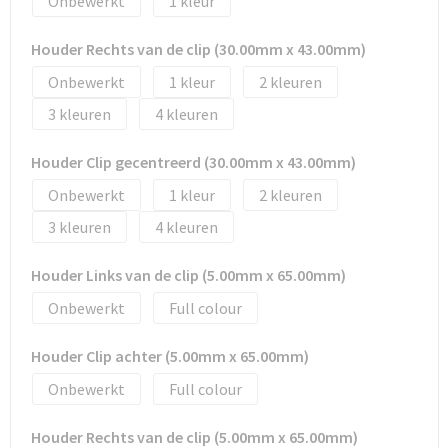
Onbewerkt
1
Tassen en Rugzakken
Ondergoed, Sokken en Nachtkleding
Houder Rechts van de clip (30.00mm x 43.00mm)
Textiel
Hemden en blouses
Onbewerkt
1
2
Verzorging en Wellness
Peuters en Baby's
3
4
Vrije tijd en reizen
Sport
Houder Clip gecentreerd (30.00mm x 43.00mm)
Onbewerkt
1
2
3
4
Houder Links van de clip (5.00mm x 65.00mm)
Onbewerkt
Full colour
Houder Clip achter (5.00mm x 65.00mm)
Onbewerkt
Full colour
Houder Rechts van de clip (5.00mm x 65.00mm)