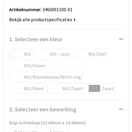
Huis, Tuin en Dier
Bodywarmers en vesten
Eco gifts
Reizen & Recreatie
ICT
Artikelnummer:
3460001100-01
Kantoor en bureauaccessoires
Broeken, rokken en jurken
Business gift SETS
Sport
Bekijk alle productspecificaties
Landbouw
Geboorte, kinderen en speelgoed
Dekens, Fleecedekens en Kussens
Scholen & Vereniging
Reizen & recreatie
1. Selecteer een kleur
Landbouw
Fluo - Veiligheid
Wellness en zorg
Scholen & Verenigingen
Wit
Wit - roze
Wit/Geel
Paraplu's en regenkleding
Gebreide truien / Gilets
Zorg & Welzijn
Sport
Wit/Groen
Wit/Marineblauw/Witte ring
Petten, hoedjes en mutsen
Handschoenen en Sjaals
Wellness en zorg
Wit/Rood
Wit/Zwart
Zwart
Safety
Jassen
Zakelijke dienstverlening
Schrijfwaren
Kinderen
2. Selecteer een bewerking
Sport en Recreatie
Kledingaccessoires
Dop Achterkap (22.00mm x 10.00mm)