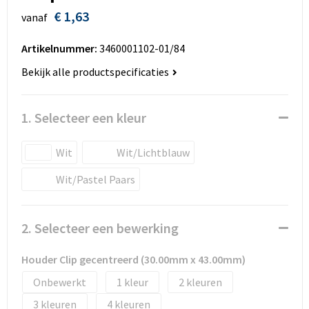
Huis, Tuin en Dier
Bodywarmers en vesten
Eco gifts
Reizen & Recreatie
ICT
€ 1,63
vanaf
Kantoor en bureauaccessoires
Broeken, rokken en jurken
Business gift SETS
Sport
Landbouw
Artikelnummer:
3460001102-01/84
Bekijk alle productspecificaties
Geboorte, kinderen en speelgoed
Dekens, Fleecedekens en Kussens
Scholen & Vereniging
Reizen & recreatie
Landbouw
Fluo - Veiligheid
Wellness en zorg
Scholen & Verenigingen
1. Selecteer een kleur
Paraplu's en regenkleding
Gebreide truien / Gilets
Zorg & Welzijn
Sport
Wit
Wit/Lichtblauw
Wit/Pastel Paars
Petten, hoedjes en mutsen
Handschoenen en Sjaals
Wellness en zorg
Safety
Jassen
Zakelijke dienstverlening
2. Selecteer een bewerking
Schrijfwaren
Kinderen
Houder Clip gecentreerd (30.00mm x 43.00mm)
Sport en Recreatie
Kledingaccessoires
Onbewerkt
1
2
3
4