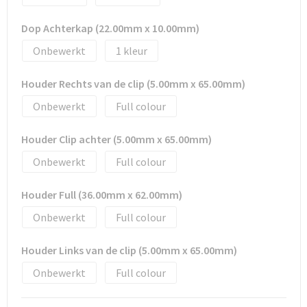
Tassen en Rugzakken
Ondergoed, Sokken en Nachtkleding
Dop Achterkap (22.00mm x 10.00mm)
Textiel
Hemden en blouses
Onbewerkt
1
Verzorging en Wellness
Peuters en Baby's
Houder Rechts van de clip (5.00mm x 65.00mm)
Onbewerkt
Full colour
Vrije tijd en reizen
Sport
Houder Clip achter (5.00mm x 65.00mm)
Onbewerkt
Full colour
Houder Full (36.00mm x 62.00mm)
Onbewerkt
Full colour
Houder Links van de clip (5.00mm x 65.00mm)
Onbewerkt
Full colour