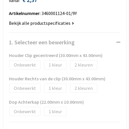
vanaf
Huis, Tuin en Dier
Bodywarmers en vesten
Eco gifts
Reizen & Recreatie
ICT
Artikelnummer:
3460001124-01/9Y
Kantoor en bureauaccessoires
Broeken, rokken en jurken
Business gift SETS
Sport
Landbouw
Bekijk alle productspecificaties
Geboorte, kinderen en speelgoed
Dekens, Fleecedekens en Kussens
Scholen & Vereniging
Reizen & recreatie
1. Selecteer een bewerking
Landbouw
Fluo - Veiligheid
Wellness en zorg
Scholen & Verenigingen
Houder Clip gecentreerd (30.00mm x 43.00mm)
Paraplu's en regenkleding
Gebreide truien / Gilets
Zorg & Welzijn
Sport
Onbewerkt
1
2
Petten, hoedjes en mutsen
Handschoenen en Sjaals
Wellness en zorg
Houder Rechts van de clip (30.00mm x 43.00mm)
Onbewerkt
1
2
Safety
Jassen
Zakelijke dienstverlening
Dop Achterkap (22.00mm x 10.00mm)
Schrijfwaren
Kinderen
Onbewerkt
1
Sport en Recreatie
Kledingaccessoires