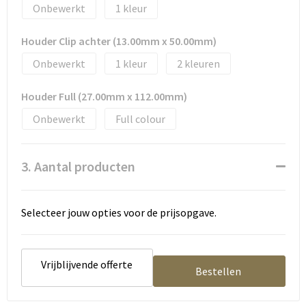
Tassen en Rugzakken
Ondergoed, Sokken en Nachtkleding
Onbewerkt
1
Textiel
Hemden en blouses
Houder Clip achter (13.00mm x 50.00mm)
Onbewerkt
1
2
Verzorging en Wellness
Peuters en Baby's
Houder Full (27.00mm x 112.00mm)
Vrije tijd en reizen
Sport
Onbewerkt
Full colour
3. Aantal producten
Selecteer jouw opties voor de prijsopgave.
Vrijblijvende offerte
Bestellen