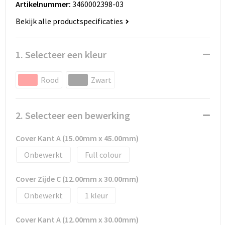
Artikelnummer:
3460002398-03
Huis, Tuin en Dier
Bodywarmers en vesten
Eco gifts
Reizen & Recreatie
ICT
Bekijk alle productspecificaties
Kantoor en bureauaccessoires
Broeken, rokken en jurken
Business gift SETS
Sport
Landbouw
1. Selecteer een kleur
Geboorte, kinderen en speelgoed
Dekens, Fleecedekens en Kussens
Scholen & Vereniging
Reizen & recreatie
Rood
Zwart
Landbouw
Fluo - Veiligheid
Wellness en zorg
Scholen & Verenigingen
Paraplu's en regenkleding
Gebreide truien / Gilets
Zorg & Welzijn
Sport
2. Selecteer een bewerking
Petten, hoedjes en mutsen
Handschoenen en Sjaals
Wellness en zorg
Cover Kant A (15.00mm x 45.00mm)
Onbewerkt
Full colour
Safety
Jassen
Zakelijke dienstverlening
Cover Zijde C (12.00mm x 30.00mm)
Schrijfwaren
Kinderen
Onbewerkt
1
Sport en Recreatie
Kledingaccessoires
Cover Kant A (12.00mm x 30.00mm)