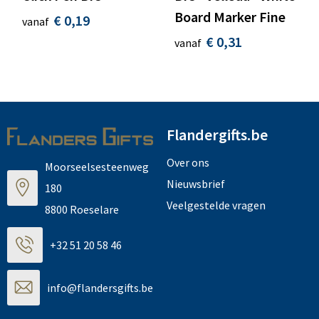
Board Marker Fine
€ 0,19
vanaf
€ 0,31
vanaf
Flandergifts.be
Over ons
Moorseelsesteenweg
Nieuwsbrief
180
Veelgestelde vragen
8800 Roeselare
+32 51 20 58 46
info@flandersgifts.be