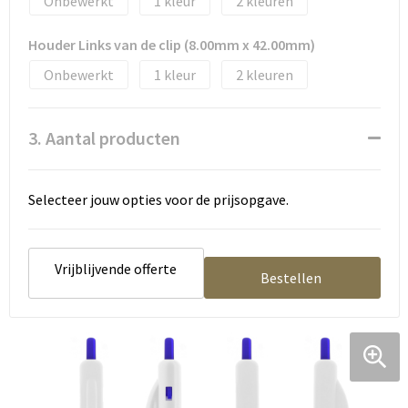
Onbewerkt
1
2
Tassen en Rugzakken
Ondergoed, Sokken en Nachtkleding
Houder Links van de clip (8.00mm x 42.00mm)
Textiel
Hemden en blouses
Onbewerkt
1
2
Verzorging en Wellness
Peuters en Baby's
3. Aantal producten
Vrije tijd en reizen
Sport
Selecteer jouw opties voor de prijsopgave.
Vrijblijvende offerte
Bestellen