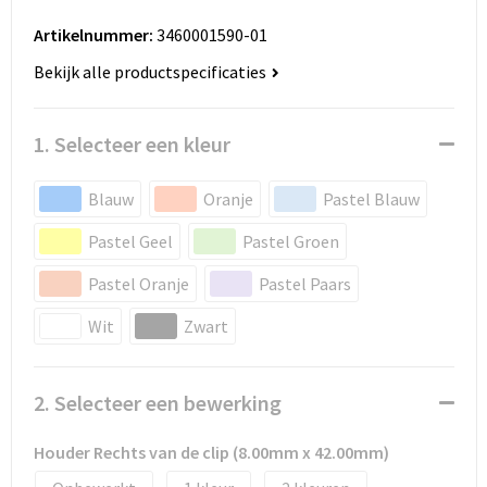
Huis, Tuin en Dier
Bodywarmers en vesten
Eco gifts
Reizen & Recreatie
ICT
Artikelnummer:
3460001590-01
Kantoor en bureauaccessoires
Broeken, rokken en jurken
Business gift SETS
Sport
Bekijk alle productspecificaties
Landbouw
Geboorte, kinderen en speelgoed
Dekens, Fleecedekens en Kussens
Scholen & Vereniging
Reizen & recreatie
1. Selecteer een kleur
Landbouw
Fluo - Veiligheid
Wellness en zorg
Scholen & Verenigingen
Blauw
Oranje
Pastel Blauw
Paraplu's en regenkleding
Gebreide truien / Gilets
Zorg & Welzijn
Sport
Pastel Geel
Pastel Groen
Pastel Oranje
Pastel Paars
Petten, hoedjes en mutsen
Handschoenen en Sjaals
Wellness en zorg
Wit
Zwart
Safety
Jassen
Zakelijke dienstverlening
Schrijfwaren
Kinderen
2. Selecteer een bewerking
Sport en Recreatie
Kledingaccessoires
Houder Rechts van de clip (8.00mm x 42.00mm)