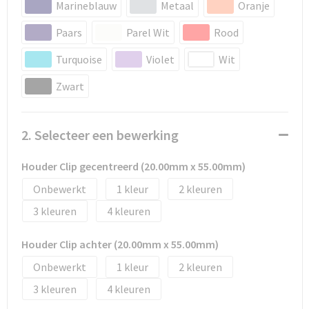
Marineblauw
Metaal
Oranje
Tassen en Rugzakken
Ondergoed, Sokken en Nachtkleding
Paars
Parel Wit
Rood
Textiel
Hemden en blouses
Turquoise
Violet
Wit
Verzorging en Wellness
Peuters en Baby's
Zwart
Vrije tijd en reizen
Sport
2. Selecteer een bewerking
Houder Clip gecentreerd (20.00mm x 55.00mm)
Onbewerkt
1
2
3
4
Houder Clip achter (20.00mm x 55.00mm)
Onbewerkt
1
2
3
4