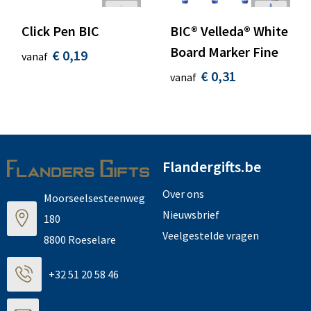
Click Pen BIC
BIC® Velleda® White
Board Marker Fine
€ 0,19
vanaf
€ 0,31
vanaf
Flandergifts.be
Over ons
Moorseelsesteenweg
Nieuwsbrief
180
Veelgestelde vragen
8800 Roeselare
+32 51 20 58 46