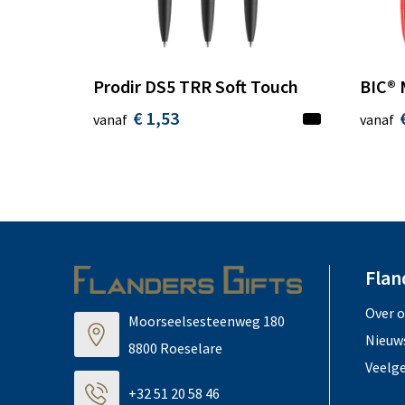
Prodir DS5 TRR Soft Touch
BIC® 
€ 1,53
vanaf
vanaf
Flan
Over 
Moorseelsesteenweg 180
Nieuw
8800 Roeselare
Veelg
+32 51 20 58 46