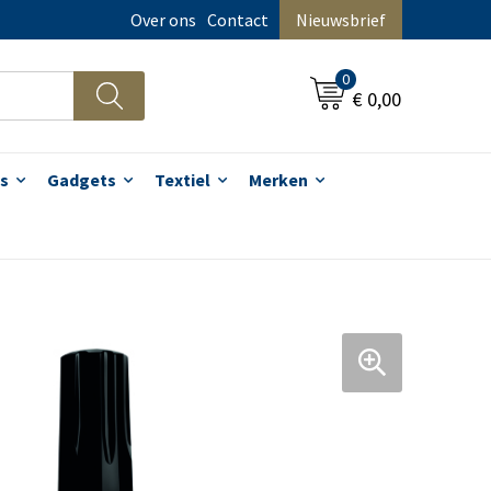
Over ons
Contact
Nieuwsbrief
0
€ 0,00
s
Gadgets
Textiel
Merken