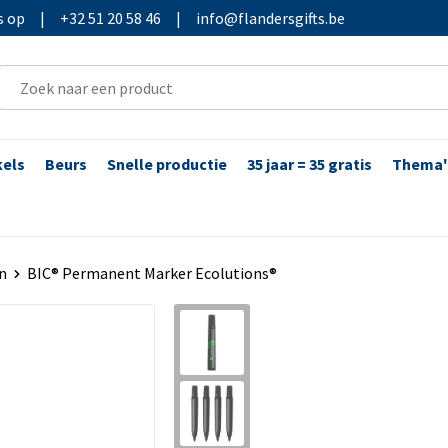
s op
|
+32 51 20 58 46
|
info@flandersgifts.be
kels
Beurs
Snelle productie
35 jaar = 35 gratis
Thema'
n
BIC® Permanent Marker Ecolutions®