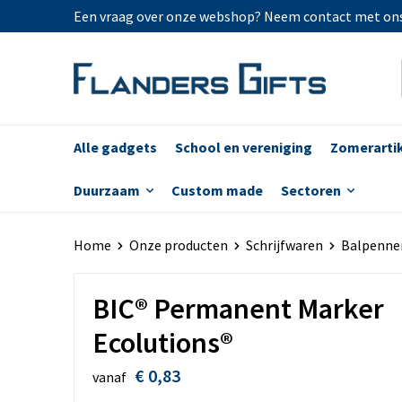
Een vraag over onze webshop? Neem contact met on
Alle gadgets
School en vereniging
Zomerarti
Duurzaam
Custom made
Sectoren
Home
Onze producten
Schrijfwaren
Balpenne
BIC® Permanent Marker
Ecolutions®
€ 0,83
vanaf