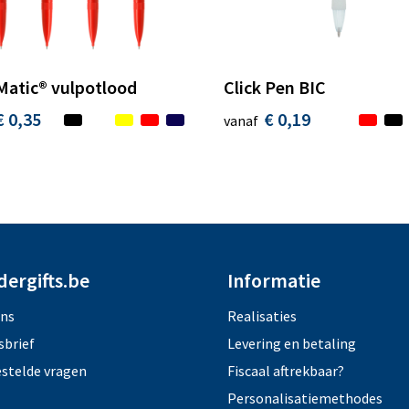
Matic® vulpotlood
Click Pen BIC
€ 0,35
€ 0,19
vanaf
dergifts.be
Informatie
ons
Realisaties
sbrief
Levering en betaling
estelde vragen
Fiscaal aftrekbaar?
Personalisatiemethodes