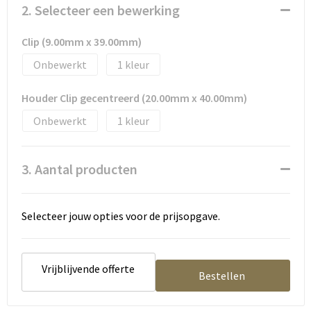
Tassen en Rugzakken
Ondergoed, Sokken en Nachtkleding
2. Selecteer een bewerking
Textiel
Hemden en blouses
Clip (9.00mm x 39.00mm)
Onbewerkt
1
Verzorging en Wellness
Peuters en Baby's
Houder Clip gecentreerd (20.00mm x 40.00mm)
Vrije tijd en reizen
Sport
Onbewerkt
1
3. Aantal producten
Selecteer jouw opties voor de prijsopgave.
Vrijblijvende offerte
Bestellen