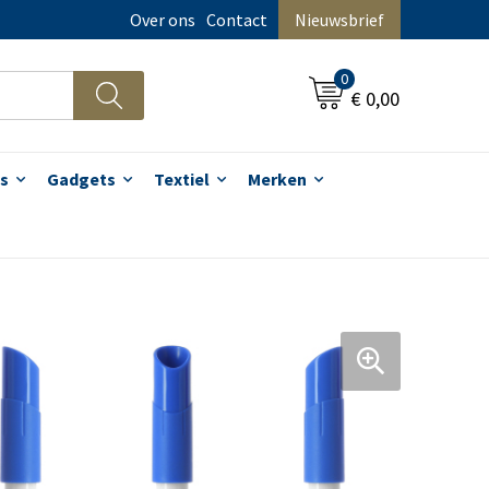
Over ons
Contact
Nieuwsbrief
0
€ 0,00
s
Gadgets
Textiel
Merken