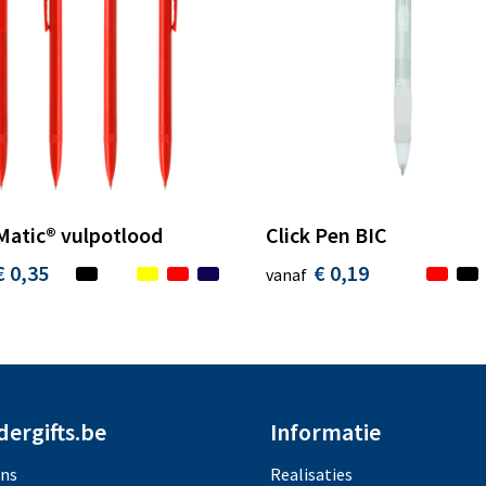
Matic® vulpotlood
Click Pen BIC
€ 0,35
€ 0,19
vanaf
dergifts.be
Informatie
ons
Realisaties