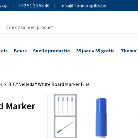
s op
|
+32 51 20 58 46
|
info@flandersgifts.be
kels
Beurs
Snelle productie
35 jaar = 35 gratis
Thema'
n
BIC® Velleda® White Board Marker Fine
d Marker