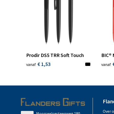
Prodir DS5 TRR Soft Touch
BIC® 
€ 1,53
vanaf
vanaf
Flan
Over 
Moorseelsesteenweg 180