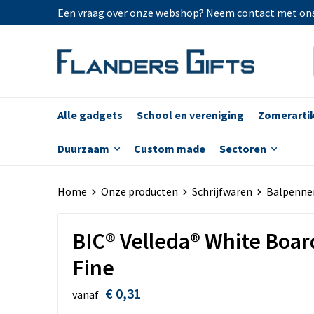
Een vraag over onze webshop? Neem contact met on
Alle gadgets
School en vereniging
Zomerarti
Duurzaam
Custom made
Sectoren
Home
Onze producten
Schrijfwaren
Balpenne
BIC® Velleda® White Boar
Fine
€ 0,31
vanaf