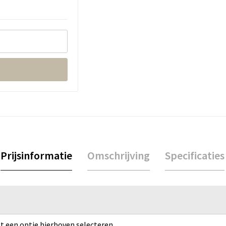
Prijsinformatie
Omschrijving
Specificaties
rst een optie hierboven selecteren