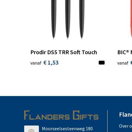
Prodir DS5 TRR Soft Touch
BIC® 
€ 1,53
vanaf
vanaf
Flan
Over 
Moorseelsesteenweg 180