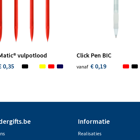
Matic® vulpotlood
Click Pen BIC
€ 0,35
€ 0,19
vanaf
dergifts.be
Informatie
ons
Realisaties