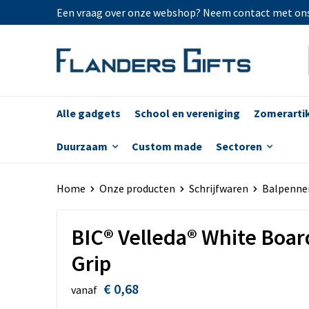
Een vraag over onze webshop? Neem contact met on
Alle gadgets
School en vereniging
Zomerarti
Duurzaam
Custom made
Sectoren
Home
Onze producten
Schrijfwaren
Balpenne
BIC® Velleda® White Boar
Grip
€ 0,68
vanaf