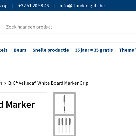
s op
|
+32 51 20 58 46
|
info@flandersgifts.be
kels
Beurs
Snelle productie
35 jaar = 35 gratis
Thema'
n
BIC® Velleda® White Board Marker Grip
d Marker