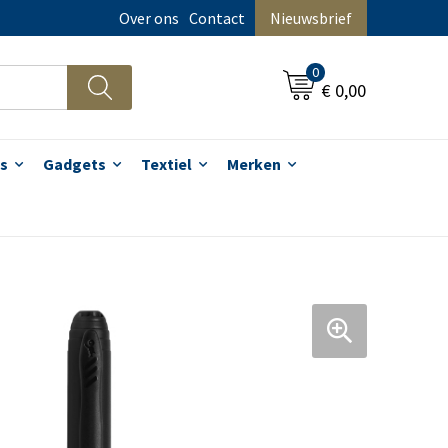
Over ons
Contact
Nieuwsbrief
0
€ 0,00
s
Gadgets
Textiel
Merken